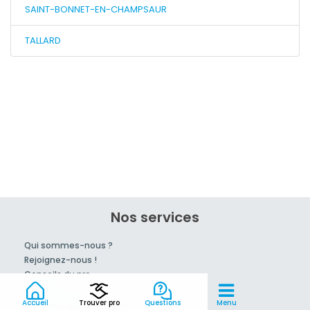
SAINT-BONNET-EN-CHAMPSAUR
TALLARD
Nos services
Qui sommes-nous ?
Rejoignez-nous !
Conseils du pro
tarif
Accueil
Trouver pro
Questions
Menu
Mentions légales et CGV