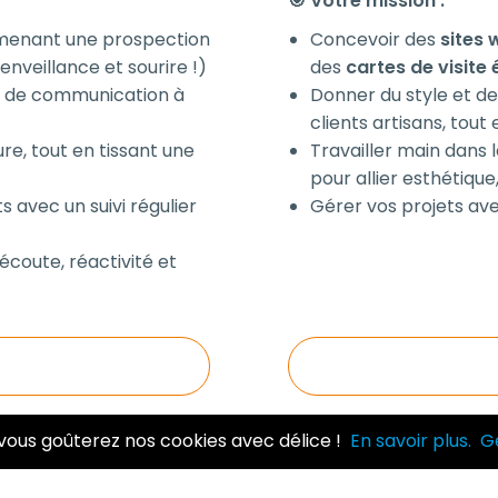
🎯 Votre mission :
 menant une prospection
Concevoir des
sites
enveillance et sourire !)
des
cartes de visite
s de communication à
Donner du style et de
clients artisans, tout
re, tout en tissant une
Travailler main dans
pour allier esthétique
s avec un suivi régulier
Gérer vos projets ave
 écoute, réactivité et
vous goûterez nos cookies avec délice !
En savoir plus.
G