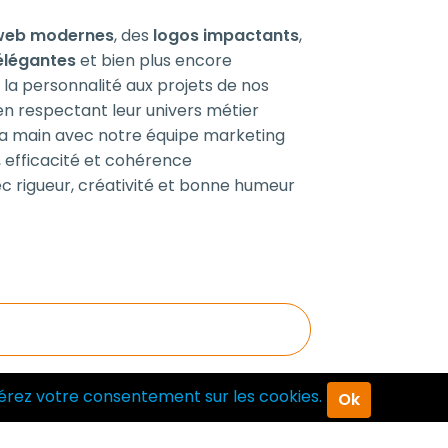
 web modernes
, des
logos impactants
,
 élégantes
et bien plus encore
 la personnalité aux projets de nos
 en respectant leur univers métier
 la main avec notre équipe marketing
, efficacité et cohérence
c rigueur, créativité et bonne humeur
Voir plus
érez votre consentement sur les cookies.
Ok