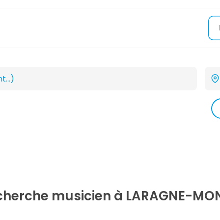
echerche
musicien
à LARAGNE-MON