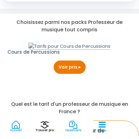
Choisissez parmi nos packs Professeur de
musique tout compris
Cours de Percussions
Voir
prix
Quel est le tarif d'un professeur de musique en
France ?
Tarif moyen
horaire
professeur de
Accueil
Trouver pro
Questions
Menu
musique en 2026