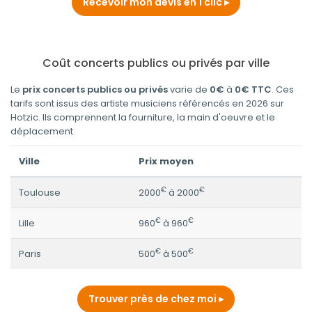
Recevoir mon devis en 1 clic
Coût concerts publics ou privés par ville
Le
prix concerts publics ou privés
varie de
0€
à
0€ TTC
. Ces
tarifs sont issus des artiste musiciens référencés en 2026 sur
Hotzic. Ils comprennent la fourniture, la main d'oeuvre et le
déplacement.
Ville
Prix moyen
€
€
Toulouse
2000
à 2000
€
€
Lille
960
à 960
€
€
Paris
500
à 500
Trouver près de chez moi