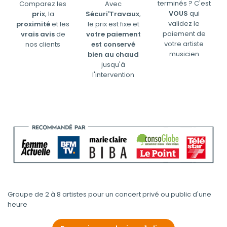
terminés ? C'est
Comparez les
Avec
VOUS
qui
prix
, la
Sécuri'Travaux
,
validez le
proximité
et les
le prix est fixe et
paiement de
vrais avis
de
votre paiement
votre artiste
nos clients
est conservé
musicien
bien au chaud
jusqu'à
l'intervention
Groupe de 2 à 8 artistes pour un concert privé ou public d'une
heure