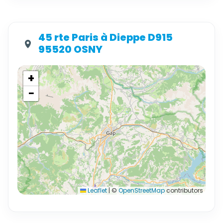
45 rte Paris à Dieppe D915
95520 OSNY
+
−
Leaflet
|
©
OpenStreetMap
contributors