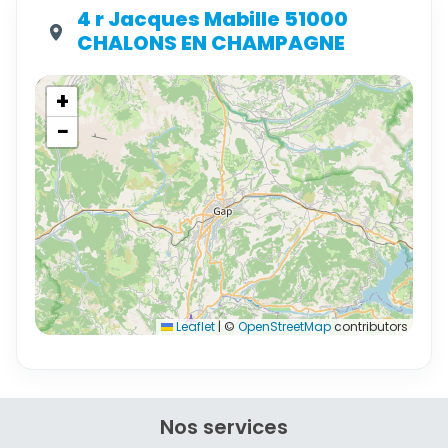
4 r Jacques Mabille 51000
CHALONS EN CHAMPAGNE
+
−
Leaflet
|
©
OpenStreetMap
contributors
Nos services