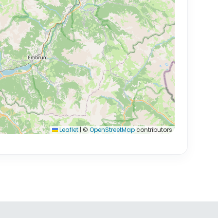
Leaflet
|
©
OpenStreetMap
contributors