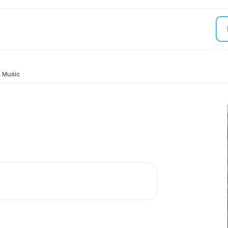
 Music
C