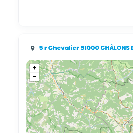
5 r Chevalier 51000 CHÂLON
+
−