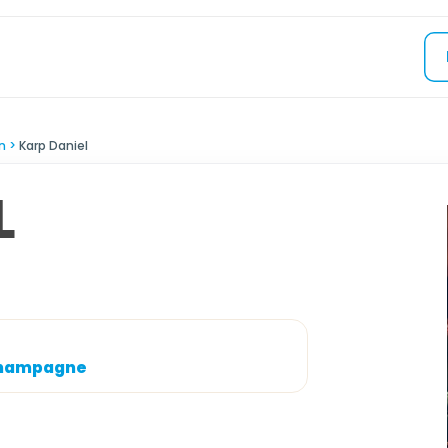
n
Karp Daniel
L
 champagne