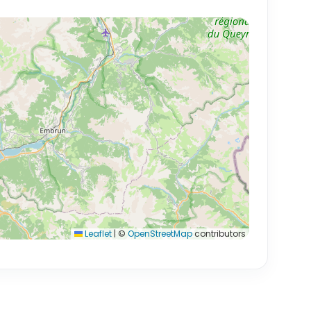
Leaflet
|
©
OpenStreetMap
contributors