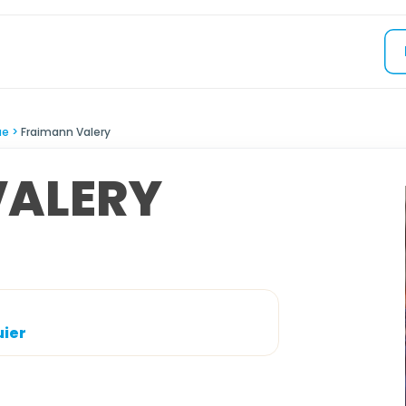
ue
Fraimann Valery
VALERY
uier