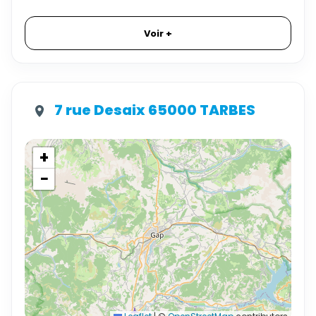
Voir +
7 rue Desaix 65000 TARBES
+
−