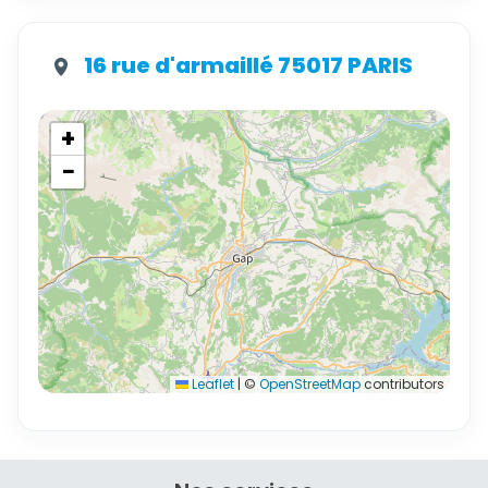
16 rue d'armaillé 75017 PARIS
+
−
Leaflet
|
©
OpenStreetMap
contributors