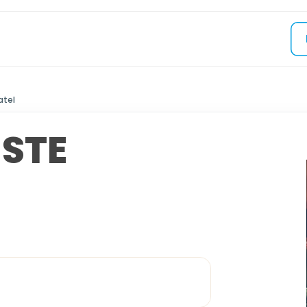
atel
STE