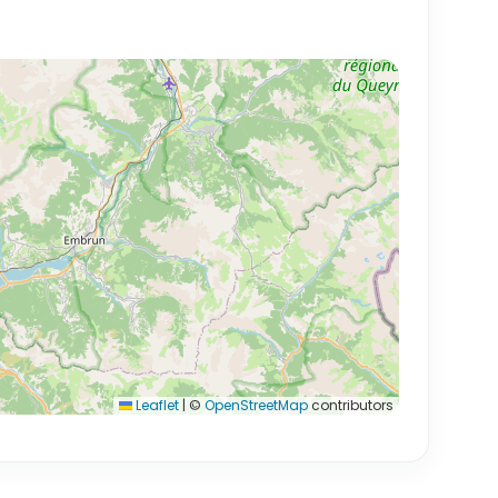
Leaflet
|
©
OpenStreetMap
contributors