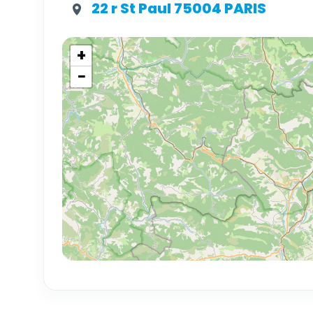
22 r St Paul 75004 PARIS
+
−