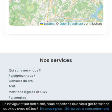
Leaflet
|
©
OpenStreetMap
contributors
Nos services
Qui sommes-nous ?
Rejoignez-nous !
Conseils du pro
tarif
Mentions légales et CGV
Partenaires
En naviguant sur notre site, nous espérons que vous goûterez nos
cookies avec délice !
En savoir plus.
Gérez votre consentement
© 2007-2026
Hotzic