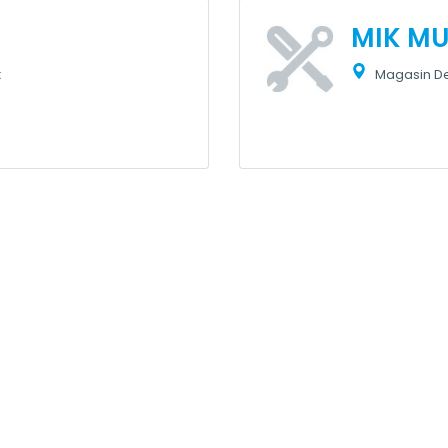
MIK MU
x
Magasin De