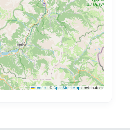
Leaflet
|
©
OpenStreetMap
contributors