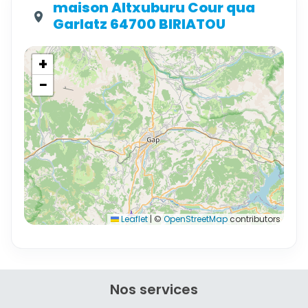
maison Altxuburu Cour qua
Garlatz 64700 BIRIATOU
+
−
Leaflet
|
©
OpenStreetMap
contributors
Nos services