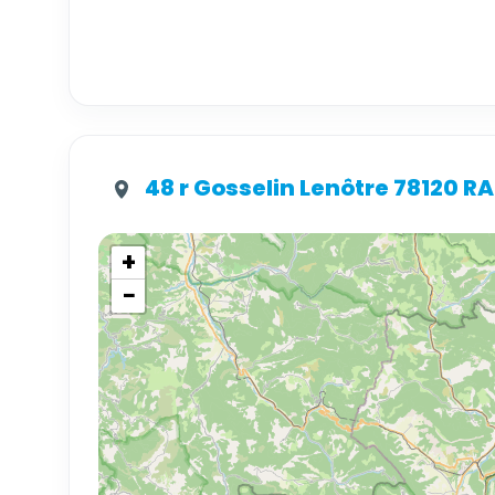
48 r Gosselin Lenôtre 78120 
+
−