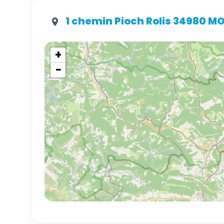
1 chemin Pioch Rolis 34980 M
+
−