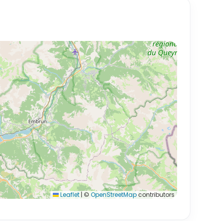
Leaflet
|
©
OpenStreetMap
contributors