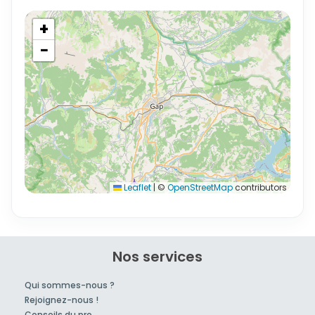
+
−
Leaflet
|
©
OpenStreetMap
contributors
Nos services
Qui sommes-nous ?
Rejoignez-nous !
Conseils du pro