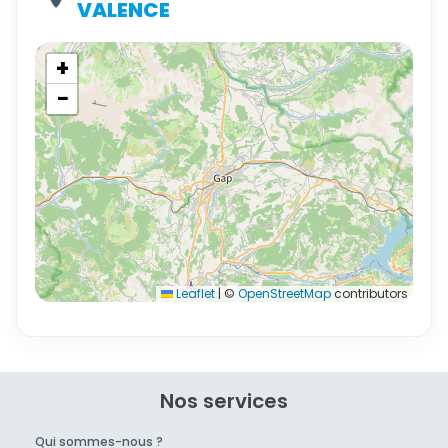
VALENCE
+
−
Leaflet
|
©
OpenStreetMap
contributors
Nos services
Qui sommes-nous ?