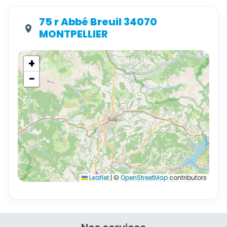
75 r Abbé Breuil 34070
MONTPELLIER
+
−
Leaflet
|
©
OpenStreetMap
contributors