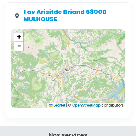
1 av Arisitde Briand 68000
MULHOUSE
+
−
Leaflet
|
©
OpenStreetMap
contributors
Nos services