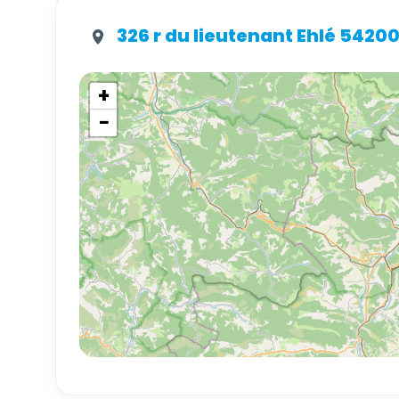
326 r du lieutenant Ehlé 542
+
−