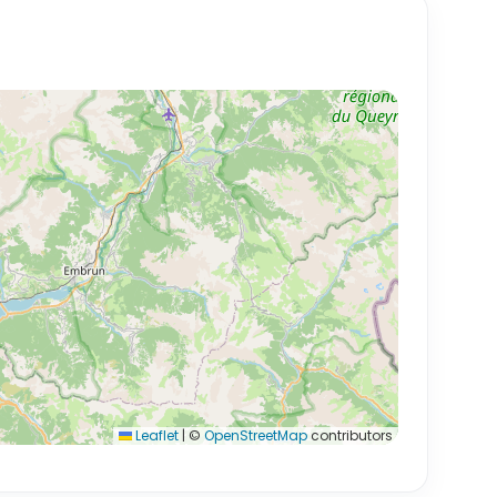
Leaflet
|
©
OpenStreetMap
contributors