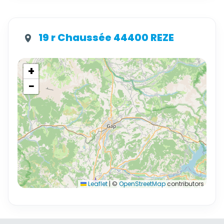
19 r Chaussée 44400 REZE
+
−
Leaflet
|
©
OpenStreetMap
contributors