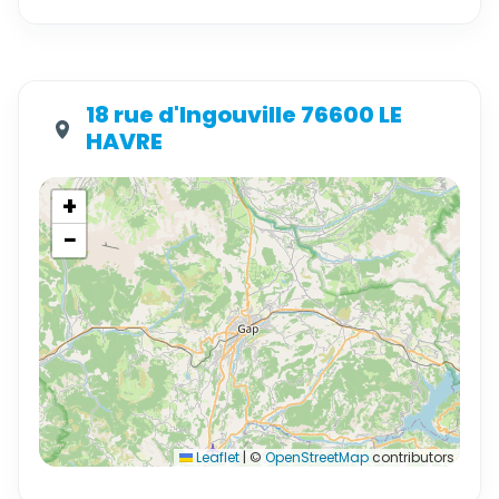
18 rue d'Ingouville 76600 LE
HAVRE
+
−
Leaflet
|
©
OpenStreetMap
contributors