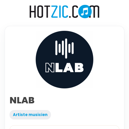
NLAB
Artiste musicien