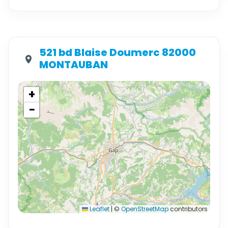
521 bd Blaise Doumerc 82000
MONTAUBAN
+
−
Leaflet
|
©
OpenStreetMap
contributors