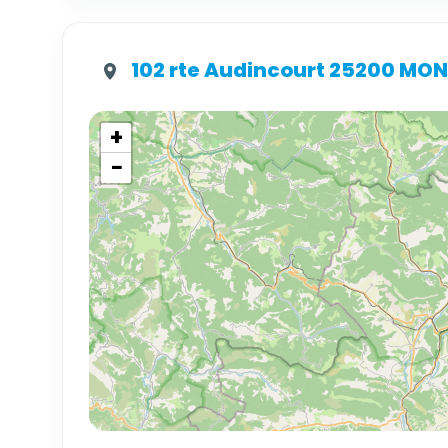
102 rte Audincourt 25200 MO
+
−