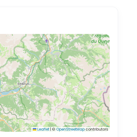
Leaflet
|
©
OpenStreetMap
contributors