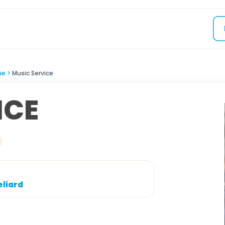
ue
Music Service
ICE
eliard