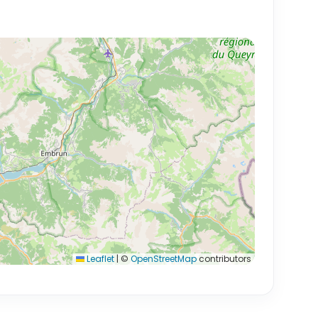
Leaflet
|
©
OpenStreetMap
contributors