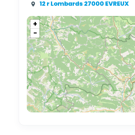
12 r Lombards 27000 EVREUX
+
−