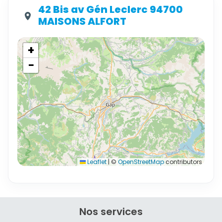
42 Bis av Gén Leclerc 94700
MAISONS ALFORT
+
−
Leaflet
|
©
OpenStreetMap
contributors
Nos services