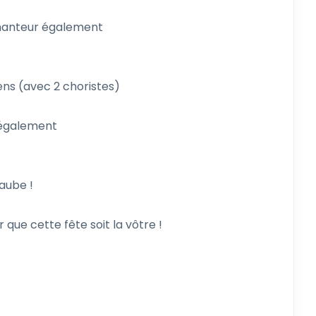
 chanteur également
ens (avec 2 choristes)
 également
'aube !
r que cette fête soit la vôtre !