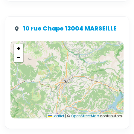
10 rue Chape 13004 MARSEILLE
+
−
Leaflet
|
©
OpenStreetMap
contributors