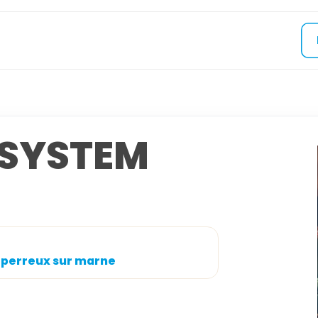
 SYSTEM
 E perreux sur marne