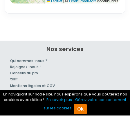
Leaflet
|
©
OpenStreetMap
contributors
Nos services
Qui sommes-nous ?
Rejoignez-nous !
Conseils du pro
tarif
Mentions légales et CGV
Partenaires
En naviguant sur notre site, nous espérons que vous goûterez nos
cookies avec délice !
En savoir plus.
Gérez votre consentement
© 2007-2026
Hotzic
sur les cookies.
Ok
Accueil
Trouver pro
Questions
Menu