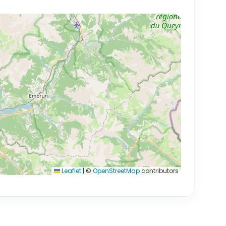
Leaflet
|
©
OpenStreetMap
contributors