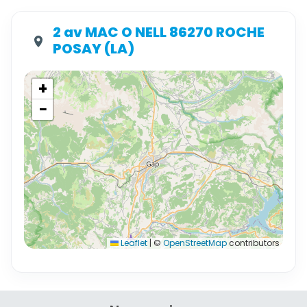
2 av MAC O NELL 86270 ROCHE
POSAY (LA)
+
−
Leaflet
|
©
OpenStreetMap
contributors