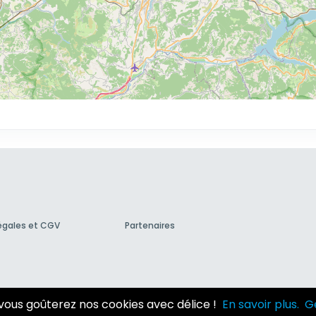
égales et CGV
Partenaires
© 2007-2026
Hotzic
vous goûterez nos cookies avec délice !
En savoir plus.
G