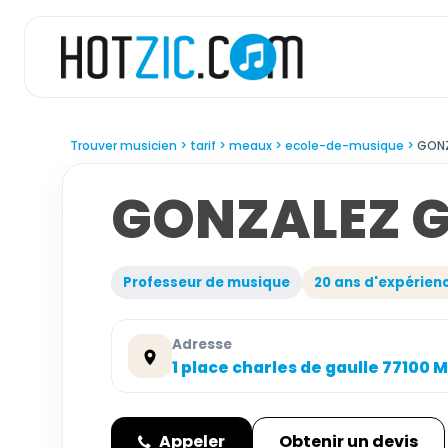
Trouver musicien
tarif
meaux
ecole-de-musique
GONZ
GONZALEZ G
Professeur de musique
20 ans d'expérien
Adresse
1 place charles de gaulle 77100 
Appeler
Obtenir un devis