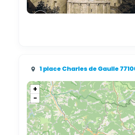
1 place Charles de Gaulle 771
+
−