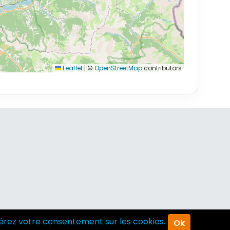
Leaflet
|
©
OpenStreetMap
contributors
érez votre consentement sur les cookies.
Ok