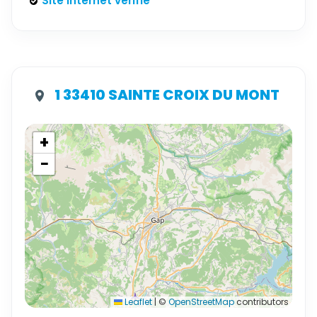
Site internet vérifié
1 33410 SAINTE CROIX DU MONT
+
−
Leaflet
|
©
OpenStreetMap
contributors