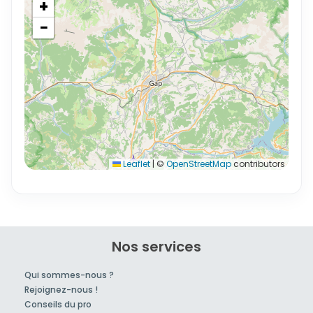
+
−
Leaflet
|
©
OpenStreetMap
contributors
Nos services
Qui sommes-nous ?
Rejoignez-nous !
Conseils du pro