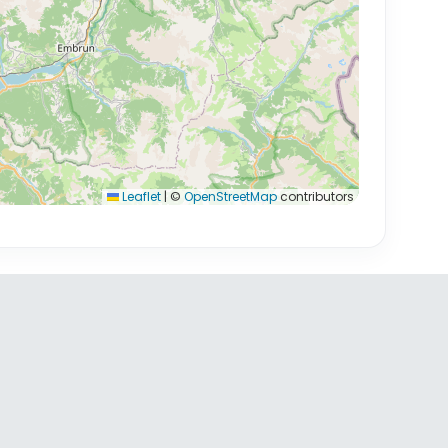
Leaflet
|
©
OpenStreetMap
contributors