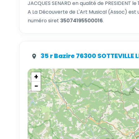
JACQUES SENARD en qualité de PRESIDENT le 1
A La Découverte de L'Art Musical (Assoc) est
numéro siret
35074195500016
.
35 r Bazire 76300 SOTTEVILLE 
+
−