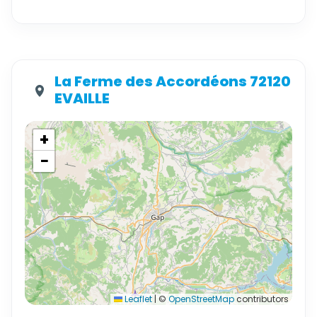
La Ferme des Accordéons 72120
EVAILLE
+
−
Leaflet
|
©
OpenStreetMap
contributors